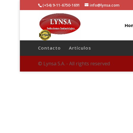
(+54) 9-11-6750-1691
info@lynsa.com
Ho
Contacto
Artículos
© Lynsa S.A. - All rights reserved