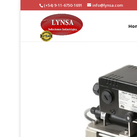
(+54) 9-11-6750-1691
info@lynsa.com
Ho