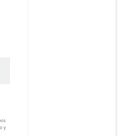
mos
o y