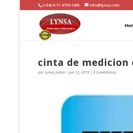
(+54) 9-11-6750-1691
info@lynsa.com
Ho
cinta de medicion
por
Lynsa_admin
|
Jun 13, 2019
|
0 Comentarios