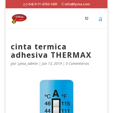
(+54) 9-11-6750-1691
info@lynsa.com
cinta termica
adhesiva THERMAX
por
Lynsa_admin
|
Jun 13, 2019
|
0 Comentarios