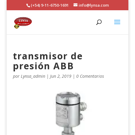
(+54) 9-11-6750-1691
info@lynsa.com
transmisor de
presión ABB
por
Lynsa_admin
|
Jun 2, 2019
|
0 Comentarios