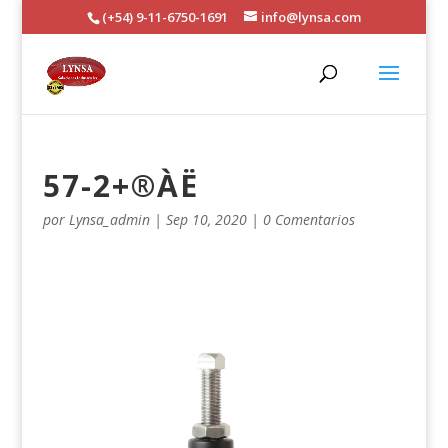
(+54) 9-11-6750-1691
info@lynsa.com
57-2+®ÀË
por
Lynsa_admin
|
Sep 10, 2020
|
0 Comentarios