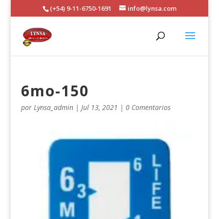
(+54) 9-11-6750-1691
info@lynsa.com
6mo-150
por
Lynsa_admin
|
Jul 13, 2021
|
0 Comentarios