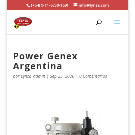
(+54) 9-11-6750-1691
info@lynsa.com
Power Genex
Argentina
por
Lynsa_admin
|
Sep 25, 2020
|
0 Comentarios