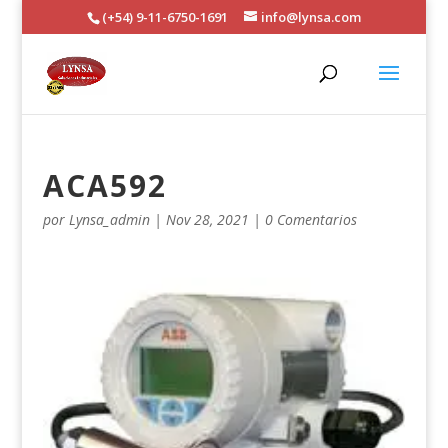
(+54) 9-11-6750-1691
info@lynsa.com
ACA592
por
Lynsa_admin
|
Nov 28, 2021
|
0 Comentarios