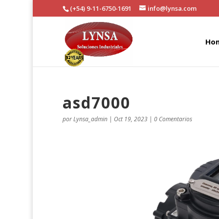
(+54) 9-11-6750-1691
info@lynsa.com
Ho
asd7000
por
Lynsa_admin
|
Oct 19, 2023
|
0 Comentarios