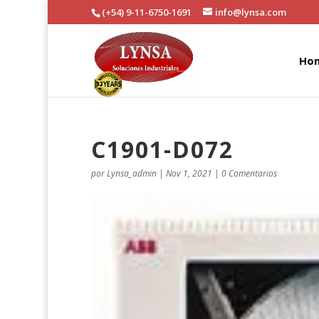
(+54) 9-11-6750-1691
info@lynsa.com
Ho
C1901-D072
por
Lynsa_admin
|
Nov 1, 2021
|
0 Comentarios