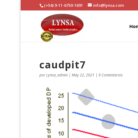
(+54) 9-11-6750-1691
info@lynsa.com
Ho
caudpit7
por
Lynsa_admin
|
May 22, 2021
|
0 Comentarios