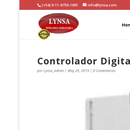
(+54) 9-11-6750-1691
info@lynsa.com
Ho
Controlador Digita
por
Lynsa_admin
|
May 29, 2019
|
0 Comentarios