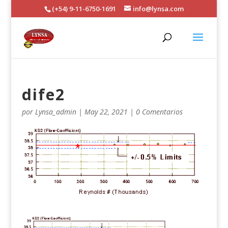
(+54) 9-11-6750-1691
info@lynsa.com
dife2
por
Lynsa_admin
|
May 22, 2021
|
0 Comentarios