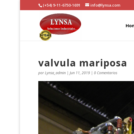
(+54) 9-11-6750-1691
info@lynsa.com
Ho
valvula mariposa
por
Lynsa_admin
|
Jun 11, 2019
|
0 Comentarios