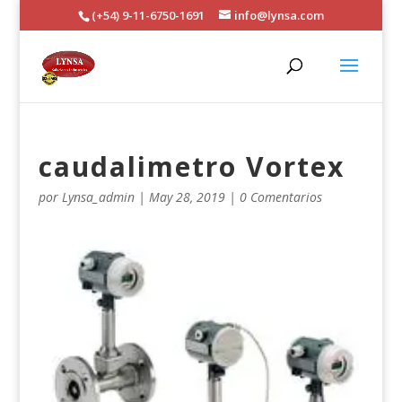
(+54) 9-11-6750-1691
info@lynsa.com
caudalimetro Vortex
por
Lynsa_admin
|
May 28, 2019
|
0 Comentarios