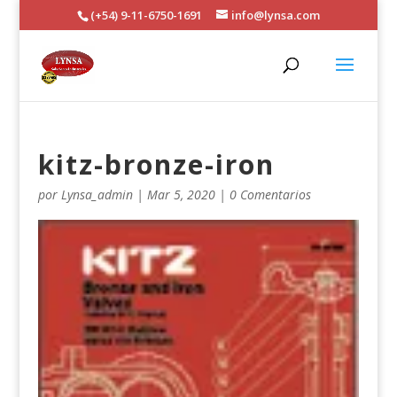
(+54) 9-11-6750-1691
info@lynsa.com
kitz-bronze-iron
por
Lynsa_admin
|
Mar 5, 2020
|
0 Comentarios