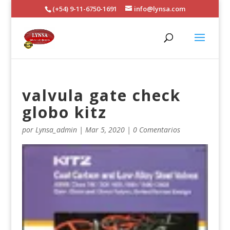
(+54) 9-11-6750-1691
info@lynsa.com
valvula gate check
globo kitz
por
Lynsa_admin
|
Mar 5, 2020
|
0 Comentarios