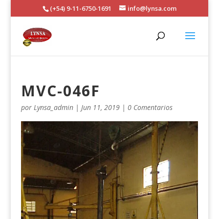
(+54) 9-11-6750-1691
info@lynsa.com
MVC-046F
por
Lynsa_admin
|
Jun 11, 2019
|
0 Comentarios