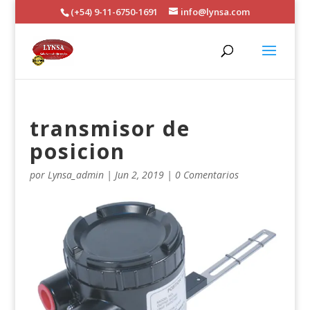
(+54) 9-11-6750-1691
info@lynsa.com
transmisor de
posicion
por
Lynsa_admin
|
Jun 2, 2019
|
0 Comentarios