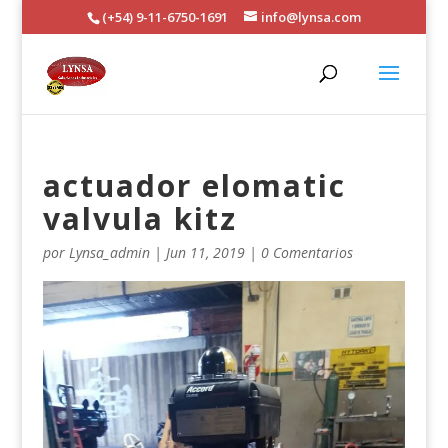
(+54) 9-11-6750-1691
info@lynsa.com
actuador elomatic
valvula kitz
por
Lynsa_admin
|
Jun 11, 2019
|
0 Comentarios