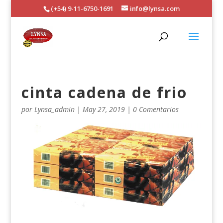
(+54) 9-11-6750-1691
info@lynsa.com
cinta cadena de frio
por
Lynsa_admin
|
May 27, 2019
|
0 Comentarios