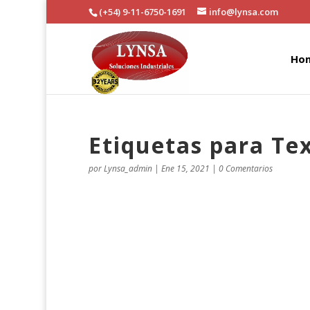
(+54) 9-11-6750-1691
info@lynsa.com
Ho
Etiquetas para Tex
por
Lynsa_admin
|
Ene 15, 2021
|
0 Comentarios