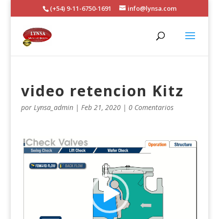
(+54) 9-11-6750-1691
info@lynsa.com
video retencion Kitz
por
Lynsa_admin
|
Feb 21, 2020
|
0 Comentarios
Reproductor
de
vídeo